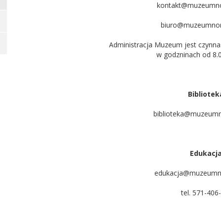
kontakt@muzeumno
biuro@muzeumnor
Administracja Muzeum jest czynna 
w godzninach od 8.0
Bibliotek
biblioteka@muzeum
Edukacja
edukacja@muzeumn
tel. 571-406