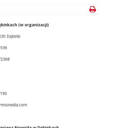
inkach (w organizacji)
230 Dębinki
3536
72368
-190
umnorwida.com
riana Norwida w Dębinkach