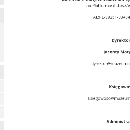
na Platformie (https://ed
AE:PL-88251-3348
Dyrektor
Jacenty Mat
dyrektor@muzeumn
Księgowoś
ksiegowosc@muzeum
Administra