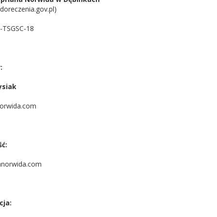
oreczenia.gov.pl)
4-TSGSC-18
:
ysiak
orwida.com
ć:
norwida.com
cja: