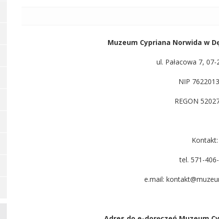
Muzeum Cypriana Norwida w Dęb
ul. Pałacowa 7, 07-
NIP 762201
REGON 5202
Kontakt:
tel. 571-406
e.mail: kontakt@muze
Adres do e-doręczeń Muzeum Cyp