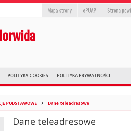
EPUAP,
st
nformacja
Mapa
strony
ePUAP
Strona pow
strona
/wyłącz)
la
powiatu,
Norwida
iesłyszących
mapa
strony
POLITYKA COOKIES
POLITYKA PRYWATNOŚCI
CJE PODSTAWOWE
Dane teleadresowe
Dane teleadresowe
Główna
treść
strony